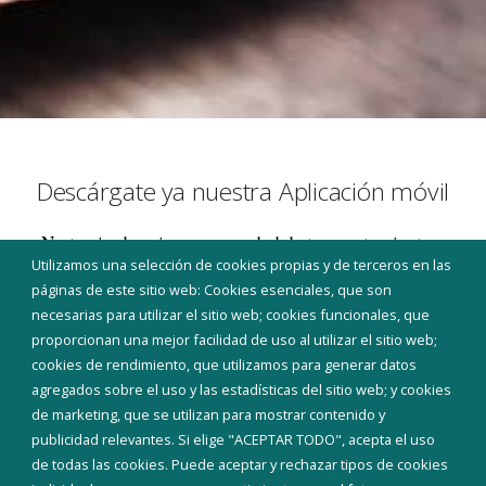
Descárgate ya nuestra Aplicación móvil
No te pierdas ninguna novedad de tu ayuntamiento y
Utilizamos una selección de cookies propias y de terceros en las
recibe un mensaje cada vez que haya una noticia. En la
páginas de este sitio web: Cookies esenciales, que son
aplicación encontrarás un acceso rápido a la
necesarias para utilizar el sitio web; cookies funcionales, que
información básica de tu ayuntamiento, un apartado
proporcionan una mejor facilidad de uso al utilizar el sitio web;
de noticias, un directorio con los principales teléfonos
cookies de rendimiento, que utilizamos para generar datos
de interés de tu pueblo y un acceso a la sede
agregados sobre el uso y las estadísticas del sitio web; y cookies
electrónica donde realizar o consultar tus trámites
de marketing, que se utilizan para mostrar contenido y
(esta función precisa certificado digital instalado en el
publicidad relevantes. Si elige "ACEPTAR TODO", acepta el uso
móvil). Además, dispones de una aplicación para
de todas las cookies. Puede aceptar y rechazar tipos de cookies
comunicar a tu ayuntamiento aquellas incidencias que