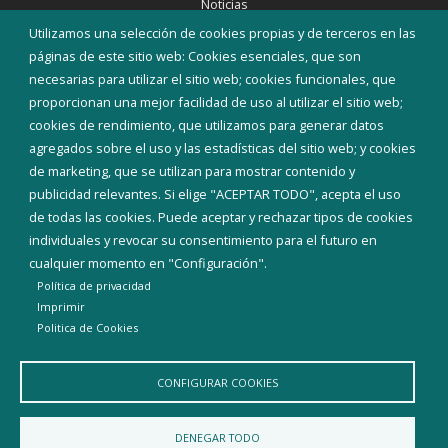
Noticias
Eventos
Utilizamos una selección de cookies propias y de terceros en las
Corporación Municipal
páginas de este sitio web: Cookies esenciales, que son
Teléfonos de interés
necesarias para utilizar el sitio web; cookies funcionales, que
proporcionan una mejor facilidad de uso al utilizar el sitio web;
INICIAR SESIÓN
cookies de rendimiento, que utilizamos para generar datos
MAPA WEB
agregados sobre el uso y las estadísticas del sitio web; y cookies
de marketing, que se utilizan para mostrar contenido y
publicidad relevantes. Si elige "ACEPTAR TODO", acepta el uso
de todas las cookies. Puede aceptar y rechazar tipos de cookies
individuales y revocar su consentimiento para el futuro en
cualquier momento en "Configuración".
Política de privacidad
Imprimir
Politica de Cookies
CONFIGURAR COOKIES
Aviso Legal
Política de privacidad
Política de Cookies
DENEGAR TODO