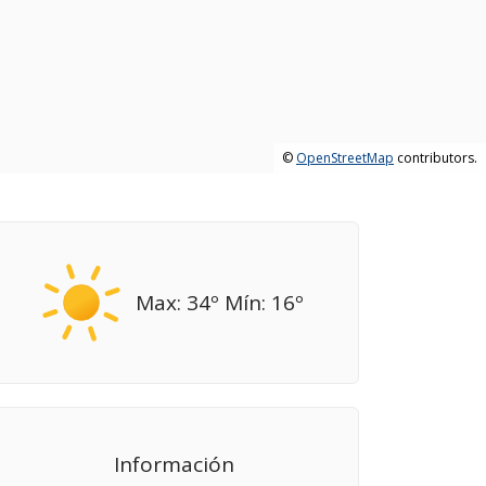
©
OpenStreetMap
contributors.
Max: 34º Mín: 16º
Información